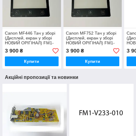
Canon MF446 Тач у зборі
Canon MF752 Тач у зборі
Cano
(Дисплей, екран у зборі
(Дисплей, екран у зборі
(Дис
НОВИЙ ОРІГІНАЛ) FM1-
НОВИЙ ОРІГІНАЛ) FM1-
НОВ
P234
P234
P23
3 900
3 900
3 9
₴
₴
Купити
Купити
Акційні пропозиції та новинки