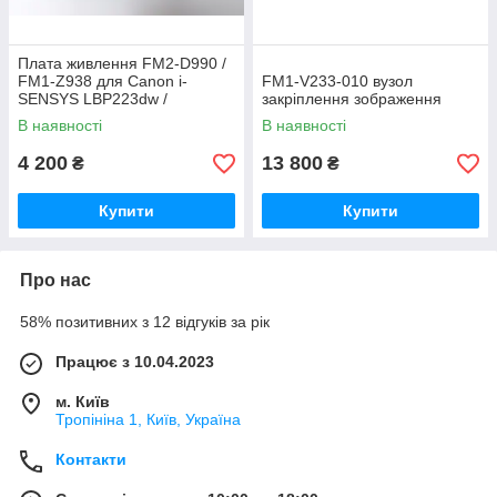
Плата живлення FM2-D990 /
FM1-Z938 для Canon i-
FM1‑V233‑010 вузол
SENSYS LBP223dw /
закріплення зображення
LBP214dw
В наявності
В наявності
4 200
13 800
₴
₴
Купити
Купити
Про нас
58% позитивних з 12 відгуків за рік
Працює з 10.04.2023
м. Київ
Тропініна 1, Київ, Україна
Контакти