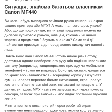
Ситуація, знайома багатьом власникам
Canon MF440
Ви коли-небудь випадково зачіпали рукою сенсорний екран
вашого принтера або МФУ? А може, на нього щось упало?
Або, що ще поширеніше, ви чи ваші працівники тиснуть на
дисплей кульковою ручкою, олівцем, ключами чи іншим
жорстким предметом? Звучить знайомо? Саме такі дії
найчастіше призводять до передчасного виходу тач-панелі з
ладу.
Навіть якщо ваш Canon MF440 стоїть нижче рівня столу,
достатньо одного необережного руху або падіння невеликого
вантажу (наприклад, канцелярського приладу чи мобільного
телефону) – і скло не витримує. Воно тріскається, кришиться
по краях або «завалюється» всередину корпусу. Результат
сумний: апарат перестає бачити натискання, екран реагує
хаотично, з'являються цілі зони, які взагалі не працюють. У
деяких випадках МФУ навіть не запускається через помилку
сенсора, зависає при включенні або видає постійний звуковий
сигнал.
Міняти повністю весь пристрій через розбитий екран –
економічно невиправдано, адже нова техніка коштує значно