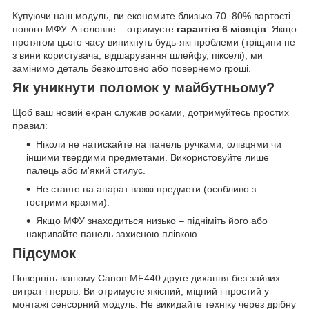
Купуючи наш модуль, ви економите близько 70–80% вартості
нового МФУ. А головне – отримуєте
гарантію 6 місяців
. Якщо
протягом цього часу виникнуть будь-які проблеми (тріщини не
з вини користувача, відшарування шлейфу, пікселі), ми
замінимо деталь безкоштовно або повернемо гроші.
Як уникнути поломок у майбутньому?
Щоб ваш новий екран служив роками, дотримуйтесь простих
правил:
Ніколи не натискайте на панель ручками, олівцями чи
іншими твердими предметами. Використовуйте лише
палець або м'який стилус.
Не ставте на апарат важкі предмети (особливо з
гострими краями).
Якщо МФУ знаходиться низько – підніміть його або
накривайте панель захисною плівкою.
Підсумок
Поверніть вашому Canon MF440 друге дихання без зайвих
витрат і нервів. Ви отримуєте якісний, міцний і простий у
монтажі сенсорний модуль. Не викидайте техніку через дрібну