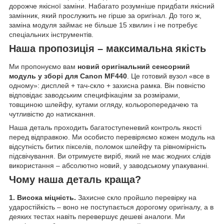
дорожче якісної заміни. Набагато розумніше придбати якісний
замінник, який прослужить не гірше за оригінал. До того ж,
заміна модуля займає не більше 15 хвилин і не потребує
спеціальних інструментів.
Наша пропозиція – максимальна якість
Ми пропонуємо вам
новий оригінальний сенсорний
модуль у зборі для Canon MF440
. Це готовий вузол «все в
одному»: дисплей + тач-скло + захисна рамка. Він повністю
відповідає заводським специфікаціям за розмірами,
товщиною шлейфу, кутами огляду, кольоропередачею та
чутливістю до натискання.
Наша деталь проходить багатоступеневий контроль якості
перед відправкою. Ми особисто перевіряємо кожен модуль на
відсутність битих пікселів, поломок шлейфу та рівномірність
підсвічування. Ви отримуєте виріб, який не має жодних слідів
використання – абсолютно новий, у заводському упакуванні.
Чому наша деталь краща?
1. Висока міцність.
Захисне скло пройшло перевірку на
ударостійкість – воно не поступається дорогому оригіналу, а в
деяких тестах навіть перевершує дешеві аналоги. Ми