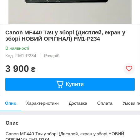
Canon MF440 Тач у зборі (Дисплей, екран у
зборі НОВИЙ ОРІГІНАЛ) FM1-P234
В наявності
Код: FM1-P234
Роздріб
3 900
₴
Купити
Опис
Характеристики
Доставка
Оплата
Умови п
Опис
Canon MF440 Тач у зборі (Дисплей, екран у зборі НОВИЙ
ОРІГІНАЛ) FM1-P234