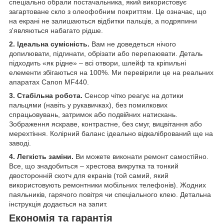
спеціально обрали постачальника, який використовує
загартоване скло з олеофобним покриттям. Це означає, що
на екрані не залишаються відбитки пальців, а подряпини
з'являються набагато рідше.
2. Ідеальна сумісність.
Вам не доведеться нічого
допилювати, підгинати, обрізати або перепаювати. Деталь
підходить «як рідне» – всі отвори, шлейф та кріпильні
елементи збігаються на 100%. Ми перевірили це на реальних
апаратах Canon MF440.
3. Стабільна робота.
Сенсор чітко реагує на дотики
пальцями (навіть у рукавичках), без помилкових
спрацьовувань, затримок або подвійних натискань.
Зображення яскраве, контрастне, без смуг, вицвітання або
мерехтіння. Колірний баланс ідеально відкалібрований ще на
заводі.
4. Легкість заміни.
Ви можете виконати ремонт самостійно.
Все, що знадобиться – хрестова викрутка та тонкий
двосторонній скотч для екранів (той самий, який
використовують ремонтники мобільних телефонів). Жодних
паяльників, гарячого повітря чи спеціального клею. Детальна
інструкція додається на запит.
Економія та гарантія