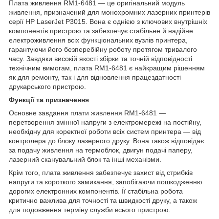
Плата живлення RM1-6481 — це оригінальний модуль
живлення, призначений для монохромних лазерних принтерів
серії HP LaserJet P3015. Вона є однією з ключових внутрішніх
компонентів пристрою та забезпечує стабільне й надійне
електроживлення всіх функціональних вузлів принтера,
гарантуючи його безперебійну роботу протягом тривалого
часу. Завдяки високій якості збірки та точній відповідності
технічним вимогам, плата RM1-6481 є найкращим рішенням
як для ремонту, так і для відновлення працездатності
друкарського пристрою.
Функції та призначення
Основне завдання плати живлення RM1-6481 —
перетворення змінної напруги з електромережі на постійну,
необхідну для коректної роботи всіх систем принтера — від
контролера до блоку лазерного друку. Вона також відповідає
за подачу живлення на термоблок, двигун подачі паперу,
лазерний сканувальний блок та інші механізми.
Крім того, плата живлення забезпечує захист від стрибків
напруги та короткого замикання, запобігаючи пошкодженню
дорогих електронних компонентів. Її стабільна робота
критично важлива для точності та швидкості друку, а також
для подовження терміну служби всього пристрою.