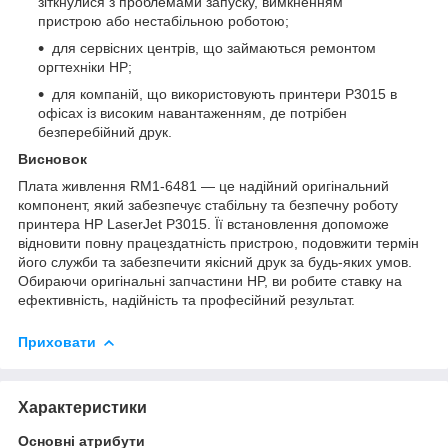
зіткнулися з проблемами запуску, вимкненням
пристрою або нестабільною роботою;
для сервісних центрів, що займаються ремонтом
оргтехніки HP;
для компаній, що використовують принтери P3015 в
офісах із високим навантаженням, де потрібен
безперебійний друк.
Висновок
Плата живлення RM1-6481 — це надійний оригінальний
компонент, який забезпечує стабільну та безпечну роботу
принтера HP LaserJet P3015. Її встановлення допоможе
відновити повну працездатність пристрою, подовжити термін
його служби та забезпечити якісний друк за будь-яких умов.
Обираючи оригінальні запчастини HP, ви робите ставку на
ефективність, надійність та професійний результат.
Приховати
Характеристики
Основні атрибути