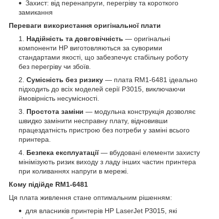
Захист: від перенапруги, перегріву та короткого
замикання
Переваги використання оригінальної плати
Надійність та довговічність
— оригінальні
компоненти HP виготовляються за суворими
стандартами якості, що забезпечує стабільну роботу
без перегріву чи збоїв.
Сумісність без ризику
— плата RM1-6481 ідеально
підходить до всіх моделей серії P3015, виключаючи
ймовірність несумісності.
Простота заміни
— модульна конструкція дозволяє
швидко замінити несправну плату, відновивши
працездатність пристрою без потреби у заміні всього
принтера.
Безпека експлуатації
— вбудовані елементи захисту
мінімізують ризик виходу з ладу інших частин принтера
при коливаннях напруги в мережі.
Кому підійде RM1-6481
Ця плата живлення стане оптимальним рішенням:
для власників принтерів HP LaserJet P3015, які