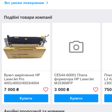
Всі умови повернення
Подібні товари компанії
Вузел закріплення HP
CE544-60001 Плата
Плат
LaserJet Pro
форматора HP LaserJet
LJ 4
4001/4002/4003/4004
M1536MFP
130C
LaserJet Pro MFP
1108
7 000
3 000
750
₴
₴
4101/4102/4103/4104
060
(RM2-4696 / RM2-4697)
Купити
Купити
Акційні пропозиції та новинки