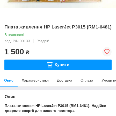
Плата живлення HP LaserJet P3015 (RM1-6481)
В наявності
Код: P/N 00133
Роздріб
1 500
₴
Купити
Опис
Характеристики
Доставка
Оплата
Умови п
Опис
Плата живлення HP LaserJet P3015 (RM1-6481): Надійне
джерело енергії для вашого принтера