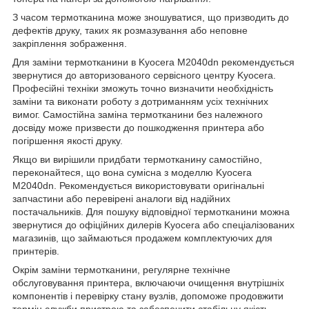
З часом термотканина може зношуватися, що призводить до
дефектів друку, таких як розмазування або неповне
закріплення зображення.
Для заміни термотканини в Kyocera M2040dn рекомендується
звернутися до авторизованого сервісного центру Kyocera.
Професійні техніки зможуть точно визначити необхідність
заміни та виконати роботу з дотриманням усіх технічних
вимог. Самостійна заміна термотканини без належного
досвіду може призвести до пошкодження принтера або
погіршення якості друку.
Якщо ви вирішили придбати термотканину самостійно,
переконайтеся, що вона сумісна з моделлю Kyocera
M2040dn. Рекомендується використовувати оригінальні
запчастини або перевірені аналоги від надійних
постачальників. Для пошуку відповідної термотканини можна
звернутися до офіційних дилерів Kyocera або спеціалізованих
магазинів, що займаються продажем комплектуючих для
принтерів.
Окрім заміни термотканини, регулярне технічне
обслуговування принтера, включаючи очищення внутрішніх
компонентів і перевірку стану вузлів, допоможе продовжити
термін служби пристрою та забезпечити стабільну якість