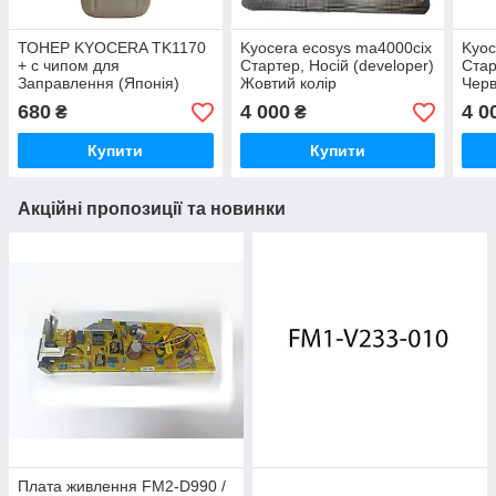
ТОНЕР KYOCERA TK1170
Kyocera ecosys ma4000cix
Kyoc
+ с чипом для
Стартер, Носій (developer)
Стар
Заправлення (Японія)
Жовтий колір
Черв
680
4 000
4 0
₴
₴
Купити
Купити
Акційні пропозиції та новинки
Плата живлення FM2-D990 /