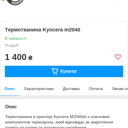
Tермотканина Kyocera m2040
В наявності
Роздріб
1 400
₴
Купити
Опис
Характеристики
Доставка
Оплата
Умови п
Опис
Термотканина в принтері Kyocera M2040dn є ключовим
компонентом термовузла, який відповідає за закріплення
тонера на папері за допомогою нагрівання.