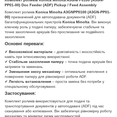
PP01-00) Doc Feeder (ADF) Pickup / Feed Assembly
Комплект роликів
Konica Minolta A3GNPP0100 (A3GN-PP01-
00)
призначений для автоподавача документів (ADF)
багатофункціональних пристроїв
Konica Minolta
. Він виконує
ключову роль у подачі паперу, забезпечуючи стабільне та
точне захоплення аркушів без прослизання чи подвійного
захоплення.
Основні переваги:
✔
Високоякісні матеріали
– довговічність і зносостійкість
навіть при інтенсивному використанні.
✔
Стабільне захоплення паперу
– точна подача аркушів без
затримок та заминань.
✔
Зменшення зносу механізму
– оптимальне зчеплення з
поверхнею паперу для рівномірної роботи ADF.
✔
Легкість встановлення
– проста заміна без потреби у
спеціальному обслуговуванні.
Застосування:
Комплект роликів використовується для подачі та
транспортування документів у автоподавачі (ADF) під час
сканування або копіювання. Він забезпечує рівномірну роботу
механізму та мінімізує ризик несправностей.