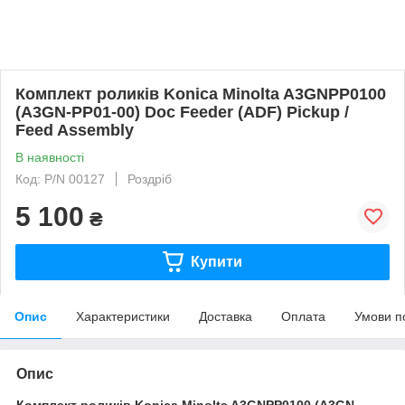
Комплект роликів Konica Minolta A3GNPP0100
(A3GN-PP01-00) Doc Feeder (ADF) Pickup /
Feed Assembly
В наявності
Код: P/N 00127
Роздріб
5 100
₴
Купити
Опис
Характеристики
Доставка
Оплата
Умови п
Опис
Комплект роликів Konica Minolta A3GNPP0100 (A3GN-