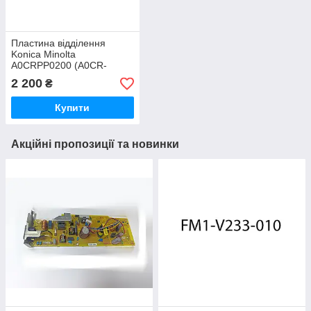
Пластина відділення
Konica Minolta
A0CRPP0200 (A0CR-
PP02-00) Doc Feeder
2 200
₴
(ADF) Separation Pad
Assembly
Купити
Акційні пропозиції та новинки