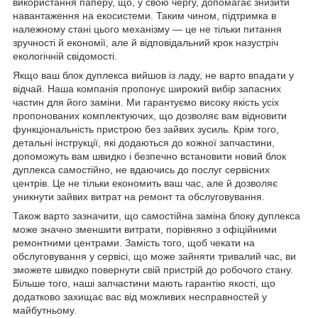
використання паперу, що, у свою чергу, допомагає знизити
навантаження на екосистеми. Таким чином, підтримка в
належному стані цього механізму — це не тільки питання
зручності й економії, але й відповідальний крок назустріч
екологічній свідомості.
Якщо ваш блок дуплекса вийшов із ладу, не варто впадати у
відчай. Наша компанія пропонує широкий вибір запасних
частин для його заміни. Ми гарантуємо високу якість усіх
пропонованих комплектуючих, що дозволяє вам відновити
функціональність пристрою без зайвих зусиль. Крім того,
детальні інструкції, які додаються до кожної запчастини,
допоможуть вам швидко і безпечно встановити новий блок
дуплекса самостійно, не вдаючись до послуг сервісних
центрів. Це не тільки економить ваш час, але й дозволяє
уникнути зайвих витрат на ремонт та обслуговування.
Також варто зазначити, що самостійна заміна блоку дуплекса
може значно зменшити витрати, порівняно з офіційними
ремонтними центрами. Замість того, щоб чекати на
обслуговування у сервісі, що може зайняти тривалий час, ви
зможете швидко повернути свій пристрій до робочого стану.
Більше того, наші запчастини мають гарантію якості, що
додатково захищає вас від можливих несправностей у
майбутньому.