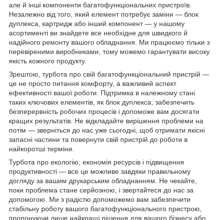
але й інші компоненти багатофункціональних пристроїв.
Незалежно від того, який елемент потребує заміни — блок
дуплекса, картридж або інший компонент — у нашому
асортименті ви знайдете все необхідне для швидкого й
надійного ремонту вашого обладнання. Ми працюємо тільки з
перевіреними виробниками, тому можемо гарантувати високу
якість кожного продукту.
Зрештою, турбота про свій багатофункціональний пристрій —
це не просто питання комфорту, а важливий аспект
ефективності вашої роботи. Підтримка в належному стані
таких ключових елементів, як блок дуплекса, забезпечить
безперервність робочих процесів і допоможе вам досягати
кращих результатів. Не відкладайте вирішення проблеми на
потім — зверніться до нас уже сьогодні, щоб отримати якісні
запасні частини та повернути свій пристрій до роботи в
найкоротші терміни.
Турбота про екологію, економія ресурсів і підвищення
продуктивності — все це можливе завдяки правильному
догляду за вашим друкарським обладнанням. Не чекайте,
поки проблема стане серйозною, і звертайтеся до нас за
допомогою. Ми з радістю допоможемо вам забезпечити
стабільну роботу вашого багатофункціонального пристрою,
пропонуючи лише найкращі рішення для вашого бізнесу або