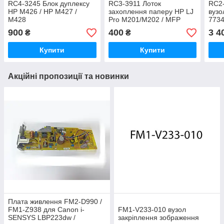
RC4-3245 Блок дуплексу
RC3-3911 Лоток
RC2-
HP M426 / HP M427 /
захоплення паперу HP LJ
вузо
M428
Pro M201/M202 / MFP
7734
M225/ M226
900
400
3 4
₴
₴
Купити
Купити
Акційні пропозиції та новинки
Плата живлення FM2-D990 /
FM1-Z938 для Canon i-
FM1‑V233‑010 вузол
SENSYS LBP223dw /
закріплення зображення