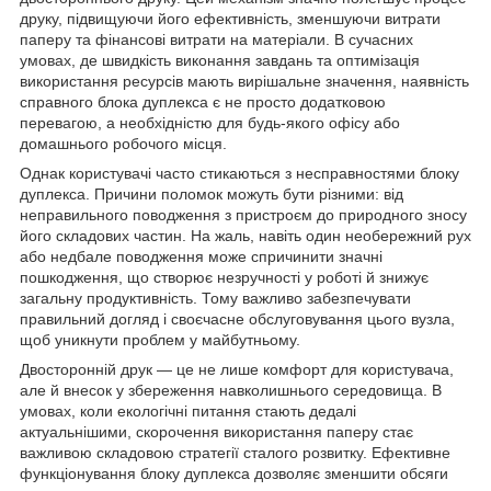
друку, підвищуючи його ефективність, зменшуючи витрати
паперу та фінансові витрати на матеріали. В сучасних
умовах, де швидкість виконання завдань та оптимізація
використання ресурсів мають вирішальне значення, наявність
справного блока дуплекса є не просто додатковою
перевагою, а необхідністю для будь-якого офісу або
домашнього робочого місця.
Однак користувачі часто стикаються з несправностями блоку
дуплекса. Причини поломок можуть бути різними: від
неправильного поводження з пристроєм до природного зносу
його складових частин. На жаль, навіть один необережний рух
або недбале поводження може спричинити значні
пошкодження, що створює незручності у роботі й знижує
загальну продуктивність. Тому важливо забезпечувати
правильний догляд і своєчасне обслуговування цього вузла,
щоб уникнути проблем у майбутньому.
Двосторонній друк — це не лише комфорт для користувача,
але й внесок у збереження навколишнього середовища. В
умовах, коли екологічні питання стають дедалі
актуальнішими, скорочення використання паперу стає
важливою складовою стратегії сталого розвитку. Ефективне
функціонування блоку дуплекса дозволяє зменшити обсяги