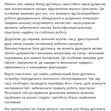
Ремонт або заміна блоку дуплекса самостійно також дозволяє
вам контролювати процес відновлення вашого пристрою. Це
особливо важливо для тих, хто залежить від безперебійної
роботи друкувального обладнання в щоденних операціях.
Завдяки нашому асортименту запчастин і аксесуарів ви
зможете забезпечити своєму багатофункціональному
пристрою надійну та стабільну роботу.
Додатково до переваг економії коштів і часу, двосторонній
друк також сприяє оптимізації робочих процесів.
Використовуючи блок дуплекса, ви можете друкувати великі
обсяги документів з меншими витратами на папір і меншими
перервами для заміни матеріалів. Це особливо важливо для
офісів і підприємств, де швидкість виконання завдань і
ефективність є ключовими факторами.
Варто пам’ятати, що навіть найякісніший блок дуплекса
потребує періодичного технічного обслуговування. Час від
часу необхідно проводити перевірку його стану, щоб уникнути
несправностей і забезпечити тривалу роботу пристрою.
Регулярне обслуговування допоможе виявити можливі
проблеми на ранніх стадіях і запобігти більш серйозним
поломкам.
Ми пропонуємо не тільки запасні частини для блоку дуплекса,