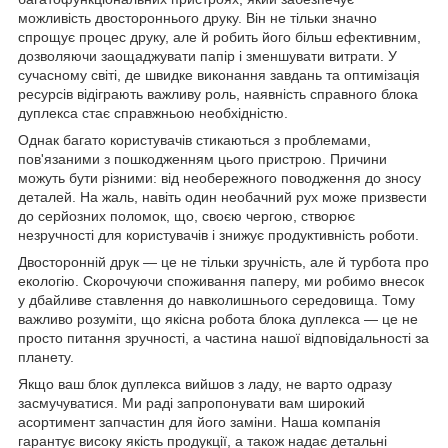
можливість двостороннього друку. Він не тільки значно
спрощує процес друку, але й робить його більш ефективним,
дозволяючи заощаджувати папір і зменшувати витрати. У
сучасному світі, де швидке виконання завдань та оптимізація
ресурсів відіграють важливу роль, наявність справного блока
дуплекса стає справжньою необхідністю.
Однак багато користувачів стикаються з проблемами,
пов'язаними з пошкодженням цього пристрою. Причини
можуть бути різними: від необережного поводження до зносу
деталей. На жаль, навіть один необачний рух може призвести
до серйозних поломок, що, своєю чергою, створює
незручності для користувачів і знижує продуктивність роботи.
Двосторонній друк — це не тільки зручність, але й турбота про
екологію. Скорочуючи споживання паперу, ми робимо внесок
у дбайливе ставлення до навколишнього середовища. Тому
важливо розуміти, що якісна робота блока дуплекса — це не
просто питання зручності, а частина нашої відповідальності за
планету.
Якщо ваш блок дуплекса вийшов з ладу, не варто одразу
засмучуватися. Ми раді запропонувати вам широкий
асортимент запчастин для його заміни. Наша компанія
гарантує високу якість продукції, а також надає детальні