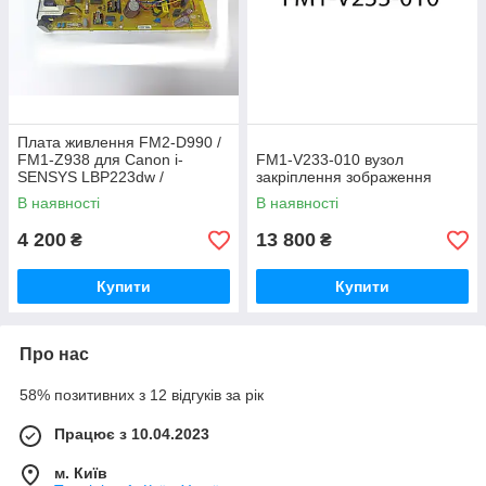
Плата живлення FM2-D990 /
FM1-Z938 для Canon i-
FM1‑V233‑010 вузол
SENSYS LBP223dw /
закріплення зображення
LBP214dw
В наявності
В наявності
4 200
13 800
₴
₴
Купити
Купити
Про нас
58% позитивних з 12 відгуків за рік
Працює з 10.04.2023
м. Київ