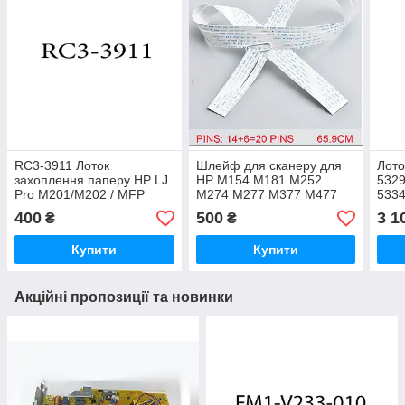
RC3-3911 Лоток
Шлейф для сканеру для
Лото
захоплення паперу HP LJ
HP M154 M181 M252
5329
Pro M201/M202 / MFP
M274 M277 M377 M477
5334
M225/ M226
M452 M426 M427 (Шлейф
M47
400
500
3 1
₴
₴
Contact Image Sensor CIS
Scan)
Купити
Купити
Акційні пропозиції та новинки