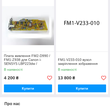
Плата живлення FM2-D990 /
FM1-Z938 для Canon i-
FM1‑V233‑010 вузол
SENSYS LBP223dw /
закріплення зображення
LBP214dw
В наявності
В наявності
4 200
13 800
₴
₴
Купити
Купити
Про нас