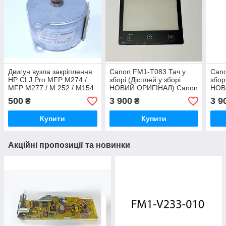
Двигун вузла закріплення
Canon FM1-T083 Тач у
Cano
HP CLJ Pro MFP M274 /
зборі (Дісплей у зборі
збор
MFP M277 / M 252 / M154
НОВИЙ ОРИГІНАЛ) Canon
НОВ
/ M181, RM2-7409-000CN |
MF543x
MF5
500
3 900
3 9
₴
₴
RB2-7409-000 | RM2-
7409-0000
Купити
Купити
Акційні пропозиції та новинки