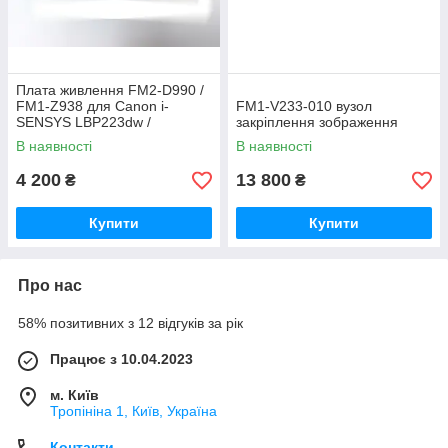
Плата живлення FM2-D990 /
FM1-Z938 для Canon i-
FM1‑V233‑010 вузол
SENSYS LBP223dw /
закріплення зображення
LBP214dw
В наявності
В наявності
4 200
13 800
₴
₴
Купити
Купити
Про нас
58% позитивних з 12 відгуків за рік
Працює з 10.04.2023
м. Київ
Тропініна 1, Київ, Україна
Контакти