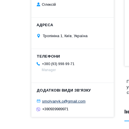
Олексій
Тропініна 1, Київ, Україна
+380 (93) 998-99-71
Мanager
П
у
с
smolyanyk.o@gmail.com
+380939989971
І