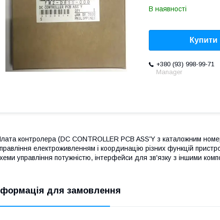
В наявності
Купити
+380 (93) 998-99-71
Мanager
лата контролера (DC CONTROLLER PCB ASS'Y з каталожним номеро
правління електроживленням і координацію різних функцій пристр
хеми управління потужністю, інтерфейси для зв'язку з іншими ком
нформація для замовлення