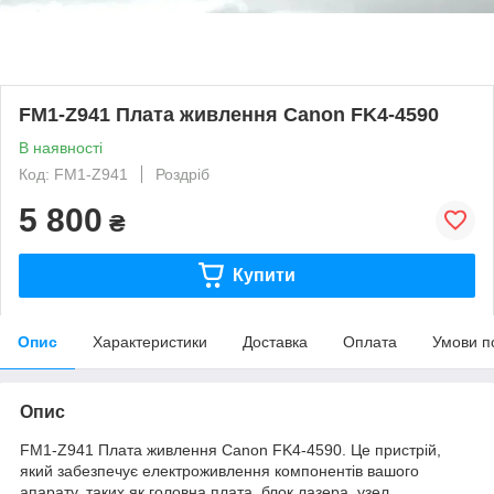
FM1-Z941 Плата живлення Canon FK4-4590
В наявності
Код: FM1-Z941
Роздріб
5 800
₴
Купити
Опис
Характеристики
Доставка
Оплата
Умови п
Опис
FM1-Z941 Плата живлення Canon FK4-4590. Це пристрій,
який забезпечує електроживлення компонентів вашого
апарату, таких як головна плата, блок лазера, узел