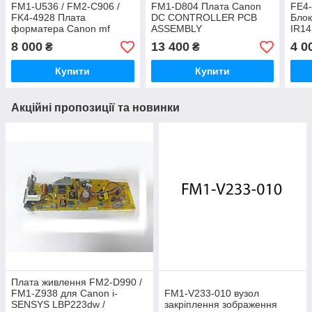
FM1-U536 / FM2-C906 /
FM1-D804 Плата Canon
FE4-
FK4-4928 Плата
DC CONTROLLER PCB
Блок
форматера Canon mf
ASSEMBLY
IR14
421dw
8 000
13 400
4 0
₴
₴
Купити
Купити
Акційні пропозиції та новинки
Плата живлення FM2-D990 /
FM1-Z938 для Canon i-
FM1‑V233‑010 вузол
SENSYS LBP223dw /
закріплення зображення