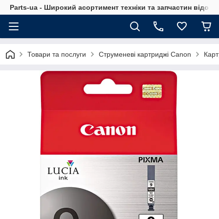
Parts-ua - Широкий асортимент техніки та запчастин відоми
Товари та послуги
Струменеві картриджі Canon
Карт