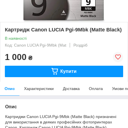
Картридж Canon LUCIA Pgi-9Mbk (Matte Black)
В наявності
Код: Canon LUCIA Pgi-9Mbk (Mat
Роздріб
1 000
₴
Купити
Опис
Характеристики
Доставка
Оплата
Умови п
Опис
Картриджи Canon LUCIA Pgi-9Mbk (Matte Black) призначені
для використання в деяких професійних фотопринтерах
Canon. Картридж Canon LUCIA Pgi-9Mbk (Matte Black),