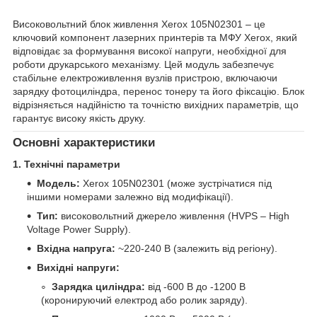
Високовольтний блок живлення Xerox 105N02301 – це
ключовий компонент лазерних принтерів та МФУ Xerox, який
відповідає за формування високої напруги, необхідної для
роботи друкарського механізму. Цей модуль забезпечує
стабільне електроживлення вузлів пристрою, включаючи
зарядку фотоциліндра, перенос тонеру та його фіксацію. Блок
відрізняється надійністю та точністю вихідних параметрів, що
гарантує високу якість друку.
Основні характеристики
1. Технічні параметри
Модель:
Xerox 105N02301 (може зустрічатися під
іншими номерами залежно від модифікації).
Тип:
високовольтний джерело живлення (HVPS – High
Voltage Power Supply).
Вхідна напруга:
~220-240 В (залежить від регіону).
Вихідні напруги:
Зарядка циліндра:
від -600 В до -1200 В
(коронируючий електрод або ролик заряду).