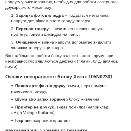
напругу у високовольтну, необхідну для роботи лазерного
друкарського механізму:
Зарядка фотоциліндра
– подається негативна
напруга для рівномірного заряду поверхні.
Перенос тонеру
– позитивна висока напруга
притягує тонер з циліндра на папір.
Очищення
– змінна напруга допомагає видалити
залишки тонеру з циліндра.
Від стабільності роботи блоку залежить якість друку: при
несправностях з'являються дефекти (плями, бліді ділянки,
смуги).
Ознаки несправності блоку Xerox 105N02301
Поява артефактів друку:
смуги, нерівномірне
нанесення тонеру.
Шуми або запах горіння
з блоку живлення.
Принтер не друкує
, видає помилки (наприклад,
«High Voltage Failure»).
Іскріння
всередині пристрою.
Рекомендації з заміни та ремонту