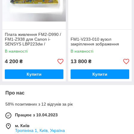
Плата живлення FM2-D990 /
FM1-Z938 для Canon i-
FM1‑V233‑010 вузол
SENSYS LBP223dw /
закріплення зображення
LBP214dw
В наявності
В наявності
4 200
13 800
₴
₴
Купити
Купити
Про нас
58% позитивних з 12 відгуків за рік
Працює з 10.04.2023
м. Київ
Тропініна 1, Київ, Україна