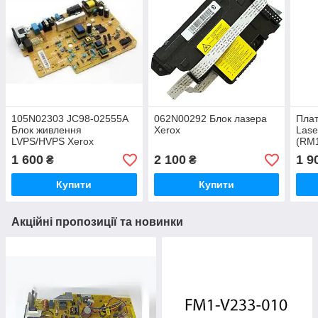
105N02303 JC98-02555A
062N00292 Блок лазера
Плат
Блок живлення
Xerox
Lase
LVPS/HVPS Xerox
(RM
1 600
2 100
1 9
₴
₴
Купити
Купити
Акційні пропозиції та новинки