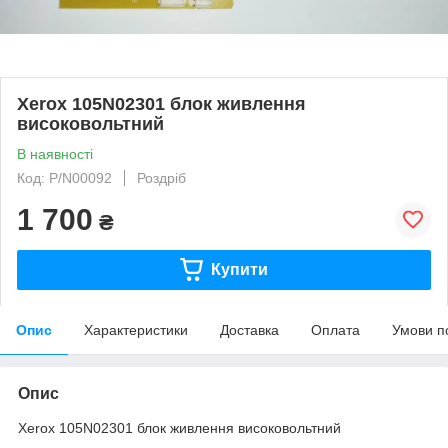
Xerox 105N02301 блок живлення
високовольтний
В наявності
Код: P/N00092
Роздріб
1 700
₴
Купити
Опис
Характеристики
Доставка
Оплата
Умови п
Опис
Xerox 105N02301 блок живлення високовольтний