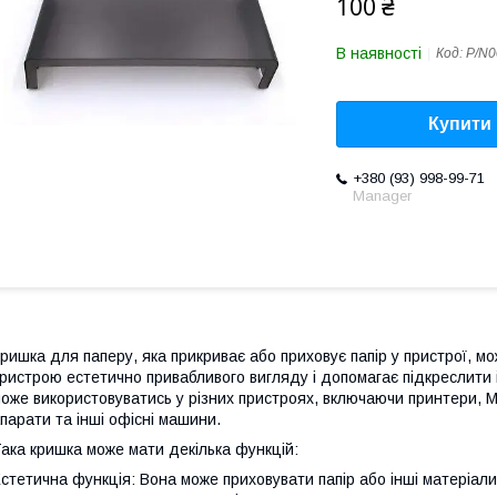
100 ₴
В наявності
Код:
P/N0
Купити
+380 (93) 998-99-71
Мanager
ришка для паперу, яка прикриває або приховує папір у пристрої, 
ристрою естетично привабливого вигляду і допомагає підкреслити
оже використовуватись у різних пристроях, включаючи принтери, М
парати та інші офісні машини.
ака кришка може мати декілька функцій:
стетична функція: Вона може приховувати папір або інші матеріал