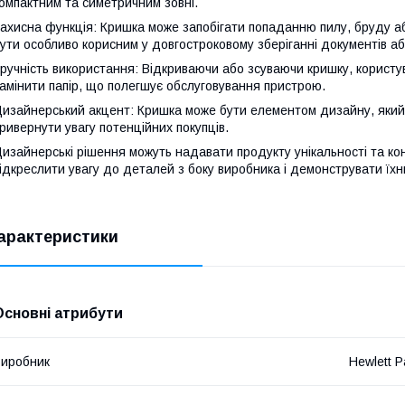
омпактним та симетричним зовні.
ахисна функція: Кришка може запобігати попаданню пилу, бруду аб
ути особливо корисним у довгостроковому зберіганні документів а
ручність використання: Відкриваючи або зсуваючи кришку, користу
амінити папір, що полегшує обслуговування пристрою.
изайнерський акцент: Кришка може бути елементом дизайну, який
ривернути увагу потенційних покупців.
изайнерські рішення можуть надавати продукту унікальності та ко
ідкреслити увагу до деталей з боку виробника і демонструвати їхн
арактеристики
Основні атрибути
иробник
Hewlett P