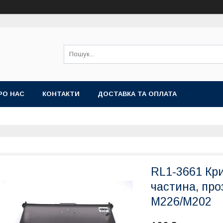
РО НАС
КОНТАКТИ
ДОСТАВКА ТА ОПЛАТА
RL1-3661 Кр
частина, про
М226/М202