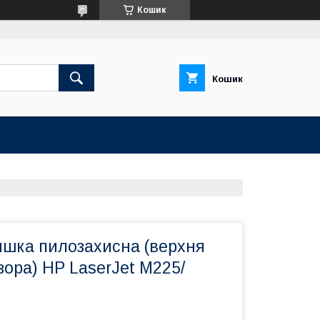
Кошик
Кошик
ишка пилозахисна (верхня
зора) HP LaserJet М225/