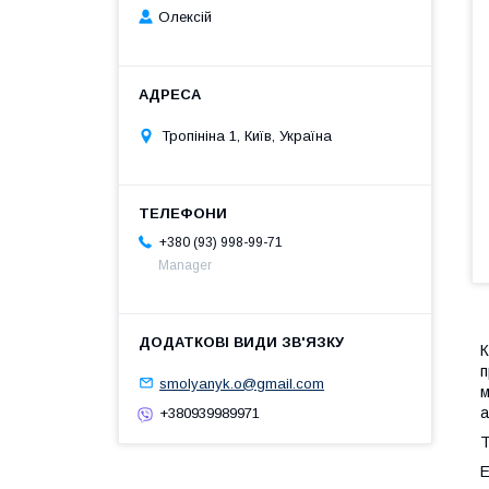
Олексій
Тропініна 1, Київ, Україна
+380 (93) 998-99-71
Мanager
К
п
smolyanyk.o@gmail.com
м
а
+380939989971
Т
Е