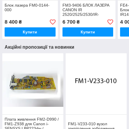
Блок лазера FM0-0144-
FM3-9406 БЛОК ЛАЗЕРА
FE4-
000
CANON IR
Блок
2520/2525/2530/IR-
IR14
ADV4025I FM3-9351
8 400
6 700
4 0
₴
₴
Купити
Купити
Акційні пропозиції та новинки
Плата живлення FM2-D990 /
FM1-Z938 для Canon i-
FM1‑V233‑010 вузол
SENSYS LBP223dw /
закріплення зображення