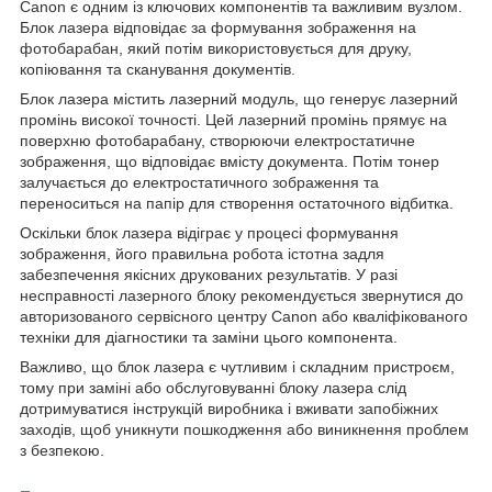
Canon є одним із ключових компонентів та важливим вузлом.
Блок лазера відповідає за формування зображення на
фотобарабан, який потім використовується для друку,
копіювання та сканування документів.
Блок лазера містить лазерний модуль, що генерує лазерний
промінь високої точності. Цей лазерний промінь прямує на
поверхню фотобарабану, створюючи електростатичне
зображення, що відповідає вмісту документа. Потім тонер
залучається до електростатичного зображення та
переноситься на папір для створення остаточного відбитка.
Оскільки блок лазера відіграє у процесі формування
зображення, його правильна робота істотна задля
забезпечення якісних друкованих результатів. У разі
несправності лазерного блоку рекомендується звернутися до
авторизованого сервісного центру Canon або кваліфікованого
техніки для діагностики та заміни цього компонента.
Важливо, що блок лазера є чутливим і складним пристроєм,
тому при заміні або обслуговуванні блоку лазера слід
дотримуватися інструкцій виробника і вживати запобіжних
заходів, щоб уникнути пошкодження або виникнення проблем
з безпекою.