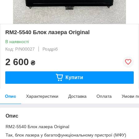
RM2-5540 Блок лазера Original
В наявності
Код: P/N00027
Роздріб
2 600
₴
Купити
Опис
Характеристики
Доставка
Оплата
Умови п
Опис
RM2-5540 Блок лазера Original
Так, блок лазера у багатофункціональному пристрої (МФУ)