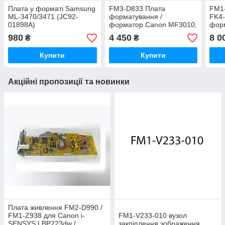
Плата у форматі Samsung
FM3-D833 Плата
FM1-
ML-3470/3471 (JC92-
форматування /
FK4-
01898A)
форматор Canon MF3010,
фор
FM0-1096
421
980
4 450
8 0
₴
₴
Купити
Купити
Акційні пропозиції та новинки
Плата живлення FM2-D990 /
FM1-Z938 для Canon i-
FM1‑V233‑010 вузол
SENSYS LBP223dw /
закріплення зображення