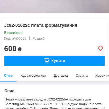
Jc92-01622c плата форматування
В наявності
Код: p/n00020
Роздріб
600
₴
Купити
Опис
Характеристики
Доставка
Оплата
Умови п
Опис
Плата управління з кодом JC92-02255A підходить для
Samsung ML-1660 ML-1665 ML-1661, це дуже надійна плата
так як виробляє її Samsung. Samsung у широкому асортименті