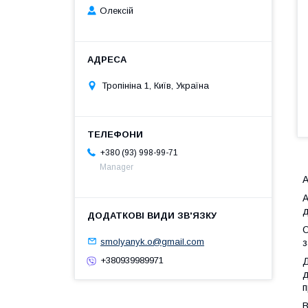
Олексій
Тропініна 1, Київ, Україна
+380 (93) 998-99-71
Мanager
А
А
д
О
smolyanyk.o@gmail.com
з
+380939989971
Д
д
п
В