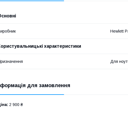
Основні
иробник
Hewlett P
Користувальницькі характеристики
ризначення
Для ноут
нформація для замовлення
іна:
2 900 ₴