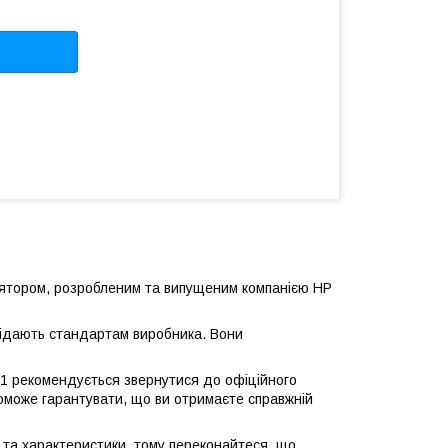
лятором, розробленим та випущеним компанією HP
овідають стандартам виробника. Вони
1 рекомендується звернутися до офіційного
оможе гарантувати, що ви отримаєте справжній
 та характеристики, тому переконайтеся, що