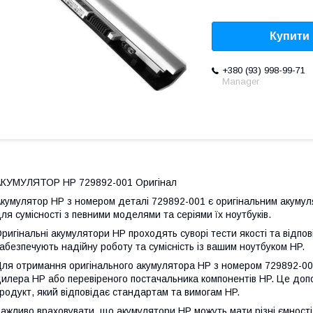
Купити
+380 (93) 998-99-71
Мanager
КУМУЛЯТОР HP 729892-001 Оригінал
кумулятор HP з номером деталі 729892-001 є оригінальним акуму
ля сумісності з певними моделями та серіями їх ноутбуків.
ригінальні акумулятори HP проходять суворі тести якості та відп
абезпечують надійну роботу та сумісність із вашим ноутбуком HP.
ля отримання оригінального акумулятора HP з номером 729892-00
илера HP або перевіреного постачальника компонентів HP. Це доп
родукт, який відповідає стандартам та вимогам HP.
ажливо враховувати, що акумулятори HP можуть мати різні ємності