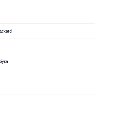
ackard
бука