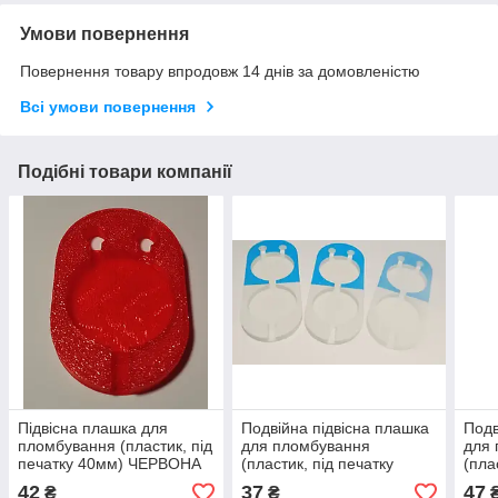
Умови повернення
Повернення товару впродовж 14 днів за домовленістю
Всі умови повернення
Подібні товари компанії
Підвісна плашка для
Подвійна підвісна плашка
Подв
пломбування (пластик, під
для пломбування
для
печатку 40мм) ЧЕРВОНА
(пластик, під печатку
(пла
28мм) БІЛО СИНЯ
28м
42
37
47
₴
₴