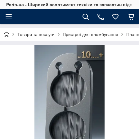
Parts-ua - Широкий асортимент техніки та запчастин відоми
Товари та послуги
Пристрої для пломбування
Плашк