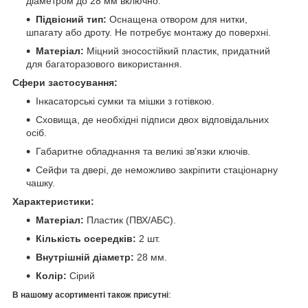
діаметром до 28 мм включно.
Підвісний тип:
Оснащена отвором для нитки,
шпагату або дроту. Не потребує монтажу до поверхні.
Матеріал:
Міцний зносостійкий пластик, придатний
для багаторазового використання.
Сфери застосування:
Інкасаторські сумки та мішки з готівкою.
Сховища, де необхідні підписи двох відповідальних
осіб.
Габаритне обладнання та великі зв'язки ключів.
Сейфи та двері, де неможливо закріпити стаціонарну
чашку.
Характеристики:
Матеріал:
Пластик (ПВХ/АБС).
Кількість осередків:
2 шт.
Внутрішній діаметр:
28 мм.
Колір:
Сірий
:
В нашому асортименті також присутні