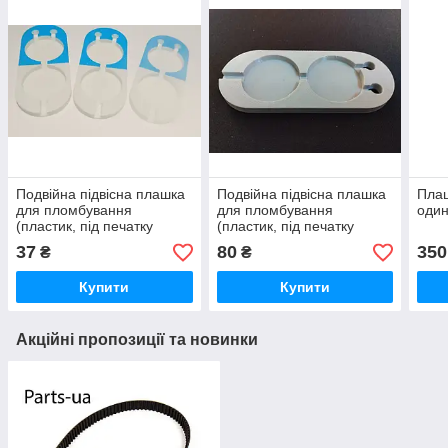
Подвійна підвісна плашка
Подвійна підвісна плашка
Плаш
для пломбування
для пломбування
один
(пластик, під печатку
(пластик, під печатку
28мм) БІЛО СИНЯ
40мм)
37
80
350
₴
₴
Купити
Купити
Акційні пропозиції та новинки