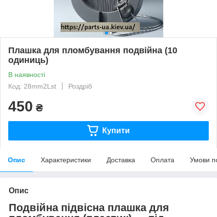
Плашка для пломбування подвійна (10
одиниць)
В наявності
Код: 28mm2Lst
Роздріб
450
₴
Купити
Опис
Характеристики
Доставка
Оплата
Умови п
Опис
Подвійна підвісна плашка для