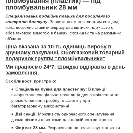
пломбування (пластик) — під
пломбувальник 28 мм
Спеціалізована подвійна плашка для посиленого
контролю доступу
. Завдяки двом незалежним секціям,
вона дозволяє ставити відразу два відтиски, що часто є
обов'язковою вимогою в банках, сховищах та на режимних
об'єктах.
Ціна вказана за 10-ть одиниць виробу в
зручному пакуванні.
Обов'язковий товарний
подарунок группи "пломбувальники"
Ми працюємо 24*7. Швидка відправка в день
замовлення.
Особливості пристрою:
Спеціальна лунка для пластеліну:
В планці
використана спеціальна технологія для закріплення та
унеможливлення розбігу пластеліну при
багаторазовому використанні
Дві секції:
Можливість одночасного опечатування
двома різними печатками для подвійного контролю.
Формат 28 мм:
Розрахована на великі круглі печатки