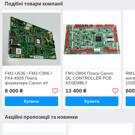
Подібні товари компанії
FM1-U536 / FM2-C906 /
FM1-D804 Плата Canon
RM1
FK4-4928 Плата
DC CONTROLLER PCB
конт
форматера Canon mf
ASSEMBLY
1020
421dw
LBP
8 000
13 400
600
₴
₴
Купити
Купити
Акційні пропозиції та новинки