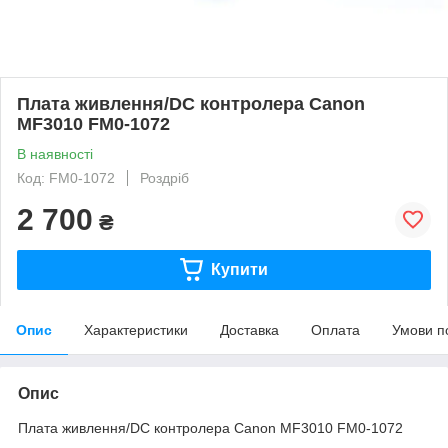
Плата живлення/DC контролера Canon
MF3010 FM0-1072
В наявності
Код: FM0-1072
Роздріб
2 700
₴
Купити
Опис
Характеристики
Доставка
Оплата
Умови п
Опис
Плата живлення/DC контролера Canon MF3010 FM0-1072