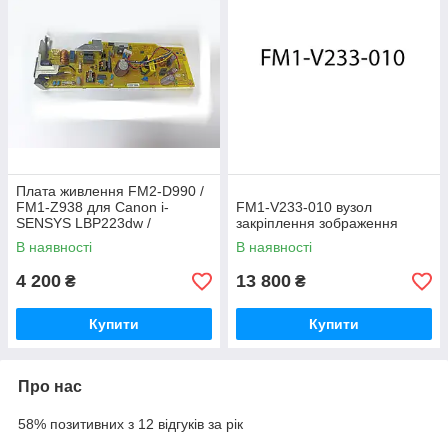
Плата живлення FM2-D990 /
FM1-Z938 для Canon i-
FM1‑V233‑010 вузол
SENSYS LBP223dw /
закріплення зображення
LBP214dw
В наявності
В наявності
4 200
13 800
₴
₴
Купити
Купити
Про нас
58% позитивних з 12 відгуків за рік